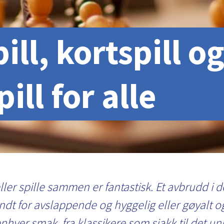
ill, kortspill o
ill for alle
ller spille sammen er fantastisk. Et avbrudd i 
undt for avslappende og hyggelig eller gøyalt o
 enhver smak, fra klassikere som sjakk til det uni