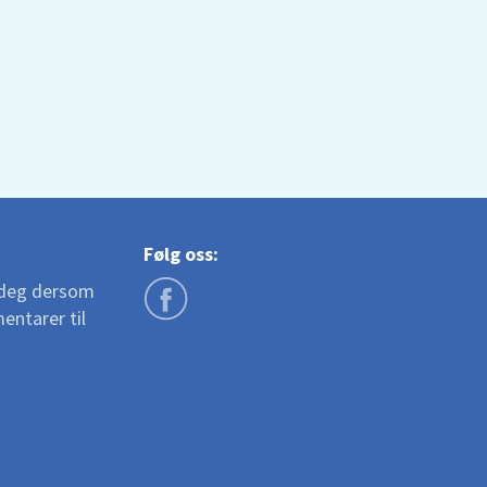
Følg oss:
a deg dersom
entarer til