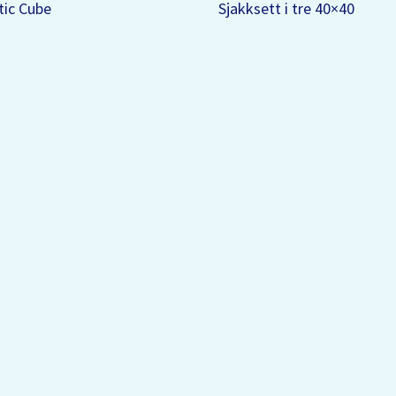
ic Cube
Sjakksett i tre 40×40