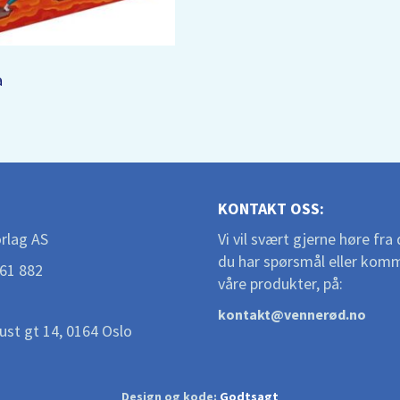
a
KONTAKT OSS:
rlag AS
Vi vil svært gjerne høre fr
du har spørsmål eller komm
361 882
våre produkter, på:
kontakt@vennerød.no
ust gt 14, 0164 Oslo
Design og kode:
Godtsagt